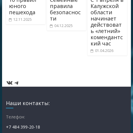
юного
правила
Калужской
пешехода
безопаснос
области
ти
начинает
12.11.2025
действоват
04.12.2025
ь «летний»
комендантс
кий час
01.04.2026
ВКонтакте
Telegram
Наши контакты:
Телефон:
+7 484 399-20-18