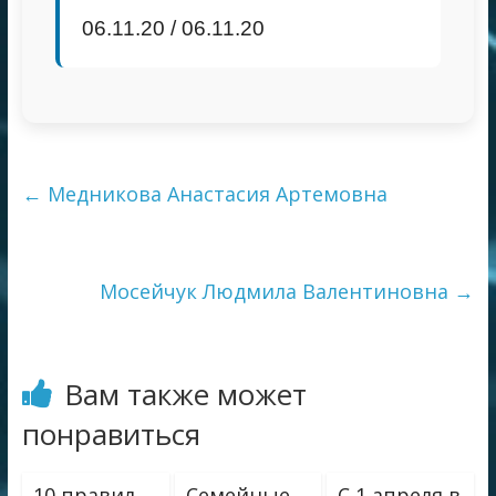
06.11.20 / 06.11.20
←
Медникова Анастасия Артемовна
Мосейчук Людмила Валентиновна
→
Вам также может
понравиться
10 правил
Семейные
С 1 апреля в