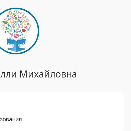
лли Михайловна
азования