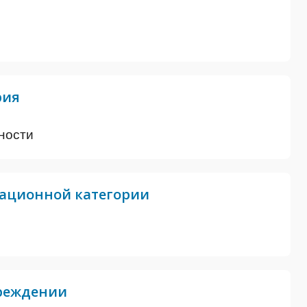
рия
ности
ационной категории
чреждении