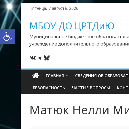
Skip
Пятница, 7 августа, 2026
to
content
МБОУ ДО ЦРТДиЮ
Открыть панель инструментов
Муниципальное бюджетное образователь
учреждение дополнительного образовани
ВКонтакте
Telegram
Bluesky
ГЛАВНАЯ
СВЕДЕНИЯ ОБ ОБРАЗОВА
БЕЗОПАСНОСТЬ
ЧАСТЫЕ ВОПРОСЫ
КОНТ
Матюк Нелли М