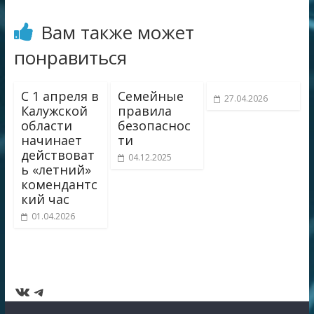
Вам также может
понравиться
С 1 апреля в
Семейные
27.04.2026
Калужской
правила
области
безопаснос
начинает
ти
действоват
04.12.2025
ь «летний»
комендантс
кий час
01.04.2026
ВКонтакте
Telegram