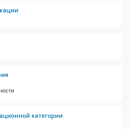
икации
рия
ности
ационной категории